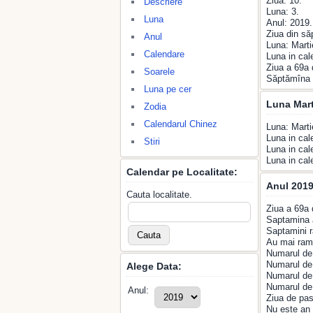
Ziua: 10.
Descriere
Luna: 3.
Luna
Anul: 2019.
Ziua din s
Anul
Luna: Marti
Calendare
Luna in cal
Ziua a 69a 
Soarele
Săptămîna 
Luna pe cer
Luna Mart
Zodia
Calendarul Chinez
Luna: Marti
Luna in cal
Stiri
Luna in cal
Luna in cal
Calendar pe Localitate:
Anul 2019
Cauta localitate.
Ziua a 69a 
Saptamina 
Saptamini r
Au mai rama
Numarul de 
Numarul de 
Alege Data:
Numarul de 
Numarul de 
Anul:
Ziua de pas
Nu este an 