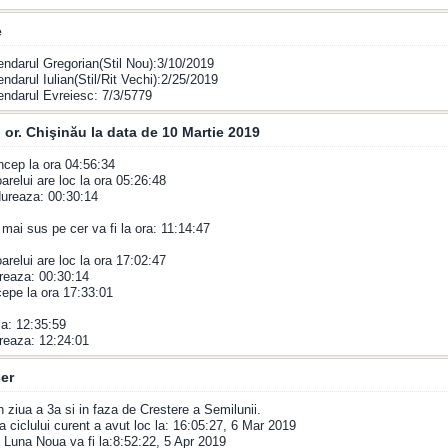
e
endarul Gregorian(Stil Nou):3/10/2019
endarul Iulian(Stil/Rit Vechi):2/25/2019
endarul Evreiesc: 7/3/5779
 or. Chişinău la data de 10 Martie 2019
incep la ora 04:56:34
arelui are loc la ora 05:26:48
 dureaza: 00:30:14
 mai sus pe cer va fi la ora: 11:14:47
oarelui are loc la ora 17:02:47
reaza: 00:30:14
epe la ora 17:33:01
a: 12:35:59
reaza: 12:24:01
er
n ziua a 3a si in faza de Crestere a Semilunii.
 ciclului curent a avut loc la: 16:05:27, 6 Mar 2019
Luna Noua va fi la:8:52:22, 5 Apr 2019