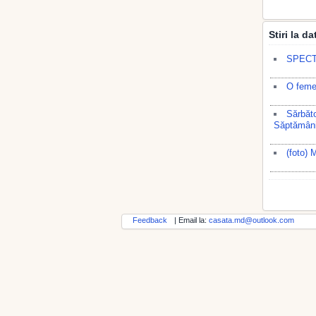
Stiri la d
SPECTA
O femei
Sărbăto
Săptămânii
(foto) 
Feedback
| Email la:
casata.md@outlook.com