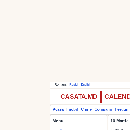
Romana
Ruskii
English
CASATA.MD
CALEND
Acasă
Imobil
Chirie
Companii
Feeduri
Menu:
10 Martie