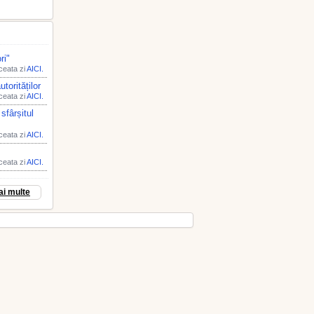
ri"
aceata zi
AICI.
torităților
aceata zi
AICI.
sfârșitul
aceata zi
AICI.
aceata zi
AICI.
ai multe