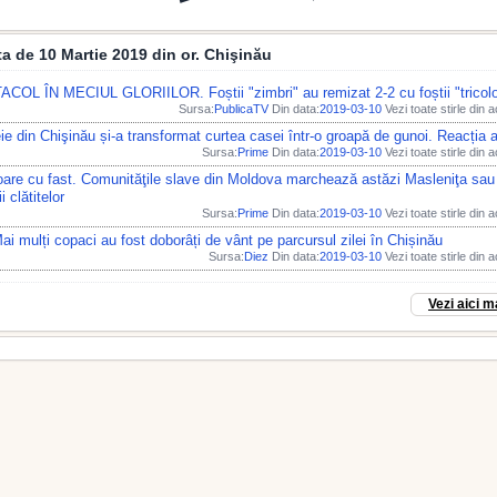
ata de 10 Martie 2019 din or. Chişinău
COL ÎN MECIUL GLORIILOR. Foștii "zimbri" au remizat 2-2 cu foștii "tricolo
Sursa:
PublicaTV
Din data:
2019-03-10
Vezi toate stirle din 
e din Chişinău și-a transformat curtea casei într-o groapă de gunoi. Reacția au
Sursa:
Prime
Din data:
2019-03-10
Vezi toate stirle din 
are cu fast. Comunităţile slave din Moldova marchează astăzi Masleniţa sau 
 clătitelor
Sursa:
Prime
Din data:
2019-03-10
Vezi toate stirle din 
Mai mulți copaci au fost doborâți de vânt pe parcursul zilei în Chișinău
Sursa:
Diez
Din data:
2019-03-10
Vezi toate stirle din 
Vezi aici m