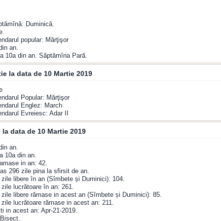
ăptămînă: Duminică.
e.
endarul popular: Mărţişor
din an.
a 10a din an. Săptămîna Pară.
ie la data de 10 Martie 2019
e
endarul Popular: Mărţişor
endarul Englez: March
endarul Evreiesc: Adar II
 la data de 10 Martie 2019
din an.
a 10a din an.
amase in an: 42.
s 296 zile pina la sfirsit de an.
zile libere în an (Sîmbete și Duminici): 104.
zile lucrătoare în an: 261.
zile libere rămase in acest an (Sîmbete și Duminici): 85.
zile lucrătoare rămase in acest an: 211.
ti in acest an: Apr-21-2019.
Bisect.