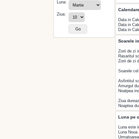
Luna:
Calendar
Ziua:
Data in Cal
Data in Cal
Data in Cal
Soarele in
Zorii de zi 
Rasaritul so
Zorii de zi
Soarele cel
Asfintitul s
Amurgul du
Noatpea inc
Ziua dureaz
Noaptea du
Luna pe c
Luna este i
Luna Noua a
Urmatoarea 