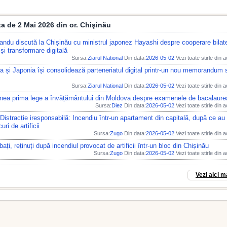
ata de 2 Mai 2026 din or. Chişinău
ndu discută la Chișinău cu ministrul japonez Hayashi despre cooperare bilate
 și transformare digitală
Sursa:
Ziarul National
Din data:
2026-05-02
Vezi toate stirle din 
 și Japonia își consolidează parteneriatul digital printr-un nou memorandum 
Sursa:
Ziarul National
Din data:
2026-05-02
Vezi toate stirle din 
nea prima lege a învățământului din Moldova despre examenele de bacalaure
Sursa:
Diez
Din data:
2026-05-02
Vezi toate stirle din 
 Distracție iresponsabilă: Incendiu într-un apartament din capitală, după ce au 
uri de artificii
Sursa:
Zugo
Din data:
2026-05-02
Vezi toate stirle din 
bați, reținuți după incendiul provocat de artificii într-un bloc din Chișinău
Sursa:
Zugo
Din data:
2026-05-02
Vezi toate stirle din 
Vezi aici m