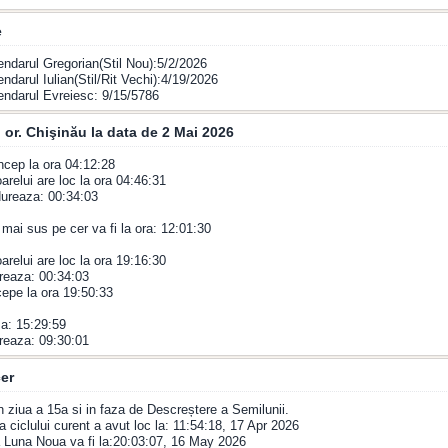
e
endarul Gregorian(Stil Nou):5/2/2026
endarul Iulian(Stil/Rit Vechi):4/19/2026
endarul Evreiesc: 9/15/5786
 or. Chişinău la data de 2 Mai 2026
incep la ora 04:12:28
arelui are loc la ora 04:46:31
 dureaza: 00:34:03
 mai sus pe cer va fi la ora: 12:01:30
oarelui are loc la ora 19:16:30
reaza: 00:34:03
epe la ora 19:50:33
a: 15:29:59
reaza: 09:30:01
er
n ziua a 15a si in faza de Descreștere a Semilunii.
 ciclului curent a avut loc la: 11:54:18, 17 Apr 2026
 Luna Noua va fi la:20:03:07, 16 May 2026