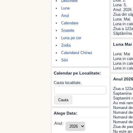
Ziua: 2.
Descriere
Luna: 5.
Luna
Anul: 2026.
Ziua din s
Anul
Luna: Mai.
Calendare
Luna in cal
Ziua a 122a
Soarele
Săptămîna 
Luna pe cer
Luna Mai 
Zodia
Calendarul Chinez
Luna: Mai
Luna in cal
Stiri
Luna in cal
Luna in cal
Calendar pe Localitate:
Anul 2026
Cauta localitate.
Ziua a 122a
Saptamina 
Saptamini r
Au mai rama
Numarul de 
Numarul de 
Alege Data:
Numarul de 
Numarul de 
Anul:
Ziua de pas
Nu este an 