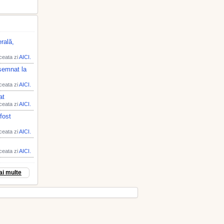
rală,
aceata zi
AICI.
semnat la
aceata zi
AICI.
at
aceata zi
AICI.
fost
aceata zi
AICI.
aceata zi
AICI.
ai multe