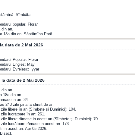
ăptămînă: Sîmbăta.
endarul popular: Florar
 din an.
a 18a din an. Săptămîna Pară.
la data de 2 Mai 2026
endarul Popular: Florar
endarul Englez: May
endarul Evreiesc: Iyyar
 la data de 2 Mai 2026
 din an.
a 18a din an.
amase in an: 34.
s 243 zile pina la sfirsit de an.
zile libere în an (Sîmbete și Duminici): 104.
zile lucrătoare în an: 261.
zile libere rămase in acest an (Sîmbete și Duminici): 70.
zile lucrătoare rămase in acest an: 173.
ti in acest an: Apr-05-2026.
Bisect.