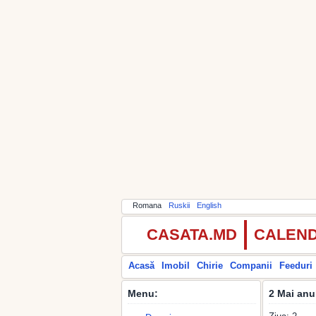
Romana
Ruskii
English
CASATA.MD
CALEND
Acasă
Imobil
Chirie
Companii
Feeduri
Menu:
2 Mai anu