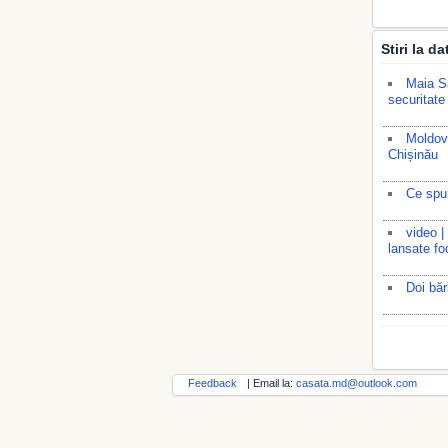
Stiri la d
Maia Sa
securitate
Moldova
Chișinău
Ce spu
video |
lansate foc
Doi băr
Feedback
| Email la:
casata.md@outlook.com