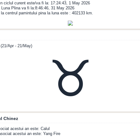
in ciclul curent este/va fi la: 17:24:43, 1 May 2026
Luna Plina va fi la:8:46:46, 31 May 2026
 la centrul pamintului pina la luna este : 402133 km.
 (21/Apr - 21/May)
♉
l Chinez
ociat acestui an este: Calul
sociat acestui an este: Yang Fire