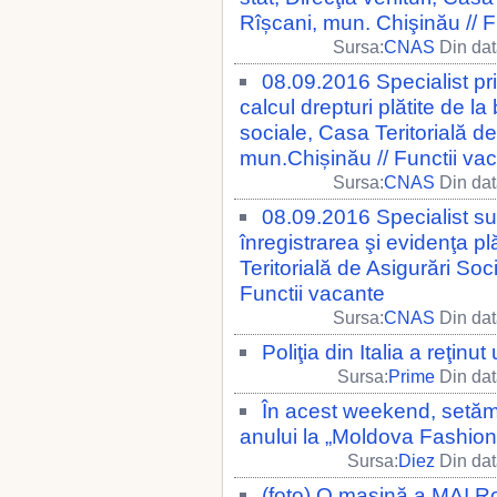
Rîșcani, mun. Chişinău // F
Sursa:
CNAS
Din dat
08.09.2016 Specialist pr
calcul drepturi plătite de la
sociale, Casa Teritorială d
mun.Chișinău // Functii va
Sursa:
CNAS
Din dat
08.09.2016 Specialist su
înregistrarea şi evidenţa plă
Teritorială de Asigurări Soc
Functii vacante
Sursa:
CNAS
Din dat
Poliţia din Italia a reţin
Sursa:
Prime
Din dat
În acest weekend, setăm 
anului la „Moldova Fashio
Sursa:
Diez
Din dat
(foto) O maşină a MAI Ro