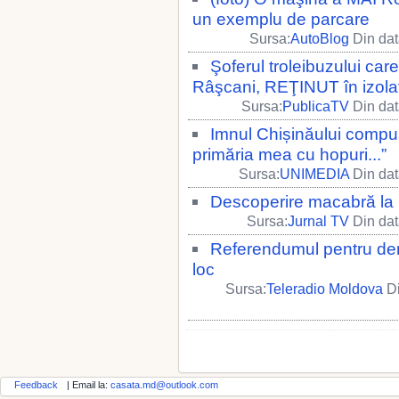
un exemplu de parcare
Sursa:
AutoBlog
Din dat
Şoferul troleibuzului car
Râşcani, REŢINUT în izola
Sursa:
PublicaTV
Din dat
Imnul Chișinăului compus
primăria mea cu hopuri...”
Sursa:
UNIMEDIA
Din dat
Descoperire macabră la
Sursa:
Jurnal TV
Din dat
Referendumul pentru dem
loc
Sursa:
Teleradio Moldova
Di
Feedback
| Email la:
casata.md@outlook.com