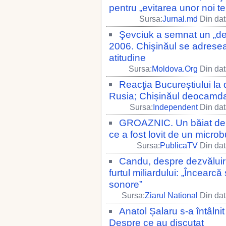
pentru „evitarea unor noi t
Sursa:
Jurnal.md
Din dat
Şevciuk a semnat un „dec
2006. Chişinăul se adresează
atitudine
Sursa:
Moldova.Org
Din dat
Reacţia Bucureștiului la 
Rusia; Chișinăul deocamda
Sursa:
Independent
Din dat
GROAZNIC. Un băiat de ci
ce a fost lovit de un microb
Sursa:
PublicaTV
Din dat
Candu, despre dezvăluiril
furtul miliardului: „Încearc
sonore”
Sursa:
Ziarul National
Din dat
Anatol Șalaru s-a întâln
Despre ce au discutat