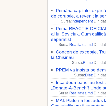
Primăria capitalei explic
de corupție, a revenit la ser
Sursa:
Independent
Din dat
Prima REACȚIE OFICIALĂ 
al lui Șeviciuk. Cum califică
separatist
Sursa:
Realitatea.md
Din dat
Concert de excepţie. Tr
la Chişinău
Sursa:
Prime
Din dat
PPEM va insista pe demit
Sursa:
Diez
Din dat
Încă două bănci au fost d
„Donate-A-Bench”! Unde s
Sursa:
Realitatea.md
Din dat
MAI: Platon a fost adus l
Cheltuielile vor fi suportat