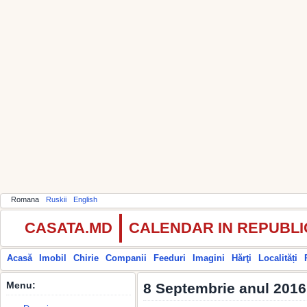
Romana
Ruskii
English
CASATA.MD
CALENDAR IN REPUBL
Acasă
Imobil
Chirie
Companii
Feeduri
Imagini
Hărţi
Localități
Menu:
8 Septembrie anul 2016