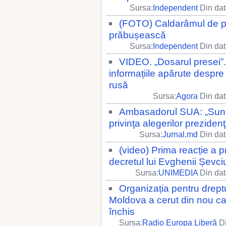
Sursa:
Independent
Din dat
(FOTO) Caldarâmul de pe
prăbușească
Sursa:
Independent
Din dat
VIDEO. „Dosarul presei”
informațiile apărute despre
rusă
Sursa:
Agora
Din dat
​Ambasadorul SUA: „Sunt 
privinţa alegerilor preziden
Sursa:
Jurnal.md
Din dat
(video) Prima reacție a p
decretul lui Evghenii Șevci
Sursa:
UNIMEDIA
Din dat
Organizația pentru drept
Moldova a cerut din nou ca 
închis
Sursa:
Radio Europa Liberă
Di