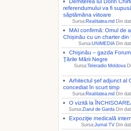
Demiterea lui Dorin Chir
referendumului va fi supusă
săptămâna viitoare
Sursa:
Realitatea.md
Din dat
MAI confirmă: Omul de af
Chișinău cu un charter din
Sursa:
UNIMEDIA
Din dat
Chişinău – gazda Forumul
Ţările Mării Negre
Sursa:
Teleradio Moldova
Di
Arhitectul șef adjunct al 
concediat în scurt timp
Sursa:
Realitatea.md
Din dat
O vizită la ÎNCHISO
Sursa:
Ziarul de Garda
Din dat
Expoziţie medicală inter
Sursa:
Jurnal TV
Din dat