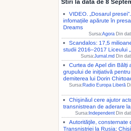
Stiri la data de 8 Septe
VIDEO. „Dosarul presei”
infomațiile apărute în presa
Dreams
Sursa:
Agora
Din dat
Scandalos: 17,5 milioane 
studii 2016–2017 Liceului „
Sursa:
Jurnal.md
Din dat
Curtea de Apel din Bălți 
grupului de inițiativă pent
demiterea lui Dorin Chirtoa
Sursa:
Radio Europa Liberă
Di
Chişinăul cere ajutor acto
transnistrean de aderare l
Sursa:
Independent
Din dat
Autorităţile, consternate
Transnistriei la Rusia; Chişi