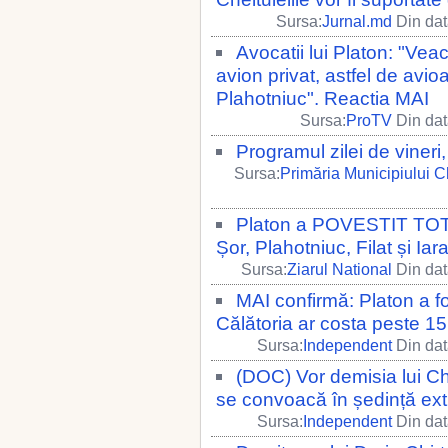
Sursa:
Jurnal.md
Din dat
Avocatii lui Platon: "Vea
avion privat, astfel de avi
Plahotniuc". Reactia MAI
Sursa:
ProTV
Din dat
Programul zilei de viner
Sursa:
Primăria Municipiului C
Platon a POVESTIT TOT d
Șor, Plahotniuc, Filat și Iar
Sursa:
Ziarul National
Din dat
MAI confirmă: Platon a f
Călătoria ar costa peste 1
Sursa:
Independent
Din dat
(DOC) Vor demisia lui Ch
se convoacă în ședință ext
Sursa:
Independent
Din dat