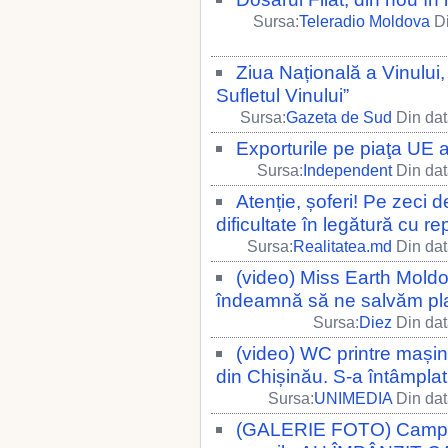
Sursa:
Teleradio Moldova
Di
Ziua Națională a Vinului
Sufletul Vinului”
Sursa:
Gazeta de Sud
Din dat
Exporturile pe piaţa UE 
Sursa:
Independent
Din dat
Atenție, șoferi! Pe zeci d
dificultate în legătură cu re
Sursa:
Realitatea.md
Din dat
(video) Miss Earth Mold
îndeamnă să ne salvăm pla
Sursa:
Diez
Din dat
(video) WC printre mașin
din Chișinău. S-a întâmpla
Sursa:
UNIMEDIA
Din dat
(GALERIE FOTO) Campani