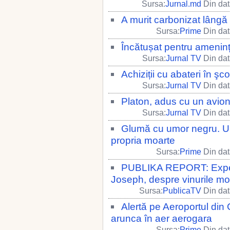
Sursa:
Jurnal.md
Din dat
A murit carbonizat lângă
Sursa:
Prime
Din dat
Încătușat pentru ameninț
Sursa:
Jurnal TV
Din dat
Achiziții cu abateri în şcol
Sursa:
Jurnal TV
Din dat
Platon, adus cu un avion
Sursa:
Jurnal TV
Din dat
Glumă cu umor negru. Un 
propria moarte
Sursa:
Prime
Din dat
PUBLIKA REPORT: Expertu
Joseph, despre vinurile mo
Sursa:
PublicaTV
Din dat
Alertă pe Aeroportul din
arunca în aer aerogara
Sursa:
Prime
Din dat