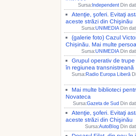
Sursa:
Independent
Din dat
Atenţie, şoferi. Evitaţi as
aceste străzi din Chişinău
Sursa:
UNIMEDIA
Din dat
(galerie foto) Cazul Vict
Chișinău. Mai multe persoa
Sursa:
UNIMEDIA
Din dat
Grupul operativ de trupe r
în regiunea transnistreană
Sursa:
Radio Europa Liberă
Di
Mai multe biblioteci pent
Novateca
Sursa:
Gazeta de Sud
Din dat
Atenţie, şoferi. Evitaţi as
aceste străzi din Chişinău
Sursa:
AutoBlog
Din dat
Dosarul Filat, din nou în 