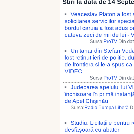
Stiri la data de 14 Sep
Veaceslav Platon a fost a
solicitarea serviciilor spec
bordul caruia a fost adus om
cateva zeci de mii de lei -
Sursa:
ProTV
Din dat
Un tanar din Stefan Voda
fost retinut ieri de politie, 
de frontiera si le-a spus ca
VIDEO
Sursa:
ProTV
Din dat
Judecarea apelului lui Vl
închisoare în primă instanț
de Apel Chișinău
Sursa:
Radio Europa Liberă
Di
Studiu: Licitaţiile pentru r
desfăşoară cu abateri