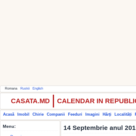
Romana
Ruskii
English
CASATA.MD
CALENDAR IN REPUBL
Acasă
Imobil
Chirie
Companii
Feeduri
Imagini
Hărţi
Localități
Menu:
14 Septembrie anul 201