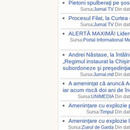
Pietoni spulberaţi pe șo
Sursa:
Jurnal TV
Din dat
Procesul Filat, la Curtea
Sursa:
Jurnal TV
Din dat
ALERTĂ MAXIMĂ! Liderul 
Sursa:
Portal Informational M
Andrei Năstase, la întâlni
„Regimul instaurat la Chişi
subordoneze şi preşedinţia
Sursa:
Jurnal.md
Din dat
A amenințat că aruncă Ae
iar acum riscă doi ani de î
Sursa:
UNIMEDIA
Din dat
Amenințare cu explozie p
Sursa:
Timpul
Din dat
Amenințare cu explozie l
Sursa:
Ziarul de Garda
Din dat