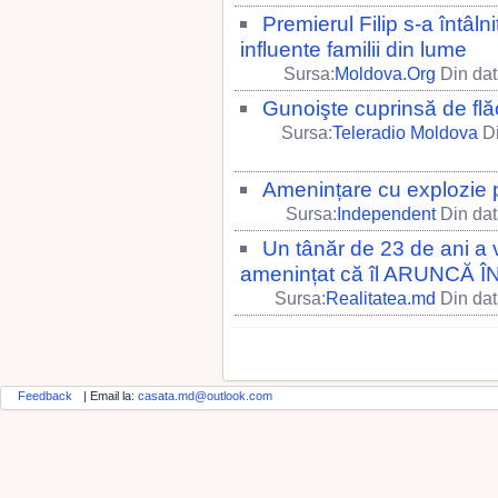
Premierul Filip s-a întâl
influente familii din lume
Sursa:
Moldova.Org
Din dat
Gunoişte cuprinsă de flă
Sursa:
Teleradio Moldova
Di
Amenințare cu explozie p
Sursa:
Independent
Din dat
Un tânăr de 23 de ani a v
amenințat că îl ARUNCĂ ÎN
Sursa:
Realitatea.md
Din dat
Feedback
| Email la:
casata.md@outlook.com