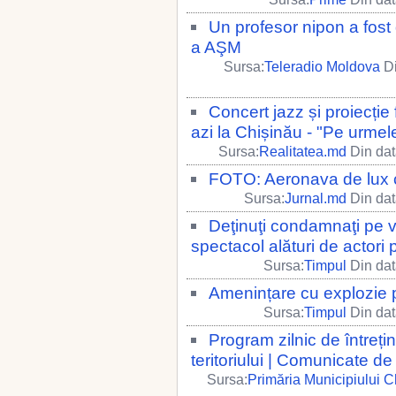
Un profesor nipon a fost
a AŞM
Sursa:
Teleradio Moldova
Di
Concert jazz și proiecție
azi la Chișinău - "Pe urmel
Sursa:
Realitatea.md
Din dat
FOTO: Aeronava de lux c
Sursa:
Jurnal.md
Din dat
Deţinuţi condamnaţi pe vi
spectacol alături de actori p
Sursa:
Timpul
Din dat
Amenințare cu explozie p
Sursa:
Timpul
Din dat
Program zilnic de întreți
teritoriului | Comunicate d
Sursa:
Primăria Municipiului C