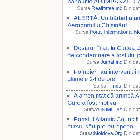
panourile AU ÎMPÂNZIT C
Sursa:
Realitatea.md
Din dat
ALERTĂ: Un bărbat a ame
Aeroportului Chişinău!
Sursa:
Portal Informational M
Dosarul Filat, la Curtea 
de condamnare a fostului 
Sursa:
Jurnal.md
Din dat
Pompierii au intervenit î
ultimele 24 de ore
Sursa:
Timpul
Din dat
A amenințat că aruncă Ae
Care a fost motivul
Sursa:
UNIMEDIA
Din dat
Portalul Atlantic Council
cursul său pro-european
Sursa:
Moldova.Org
Din dat