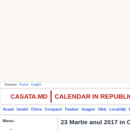
Romana
Ruskii
English
CASATA.MD
CALENDAR IN REPUBL
Acasă
Imobil
Chirie
Companii
Feeduri
Imagini
Hărţi
Localități
Menu:
23 Martie anul 2017 in 