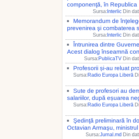
componenţă, în Republica
Sursa:
Interlic
Din dat
Memorandum de înţeleger
prevenirea şi combaterea s
Sursa:
Interlic
Din dat
Întrunirea dintre Guvernel
Acest dialog înseamnă cons
Sursa:
PublicaTV
Din dat
Profesorii și-au reluat pr
Sursa:
Radio Europa Liberă
Di
Sute de profesori au dem
salariilor, după eșuarea ne
Sursa:
Radio Europa Liberă
Di
Şedinţă preliminară în do
Octavian Armaşu, ministrul
Sursa:
Jurnal.md
Din dat