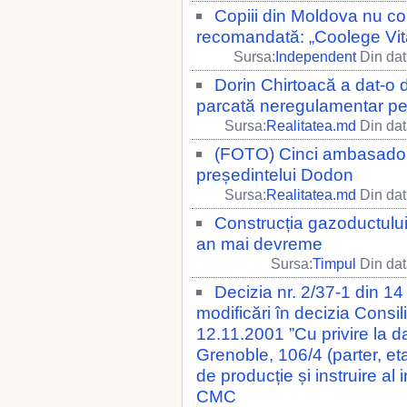
Copiii din Moldova nu co
recomandată: „Coolege Vita
Sursa:
Independent
Din dat
Dorin Chirtoacă a dat-o d
parcată neregulamentar pe u
Sursa:
Realitatea.md
Din dat
(FOTO) Cinci ambasadori 
președintelui Dodon
Sursa:
Realitatea.md
Din dat
Construcția gazoductului
an mai devreme
Sursa:
Timpul
Din dat
Decizia nr. 2/37-1 din 1
modificări în decizia Consil
12.11.2001 ”Cu privire la d
Grenoble, 106/4 (parter, et
de producție și instruire al
CMC