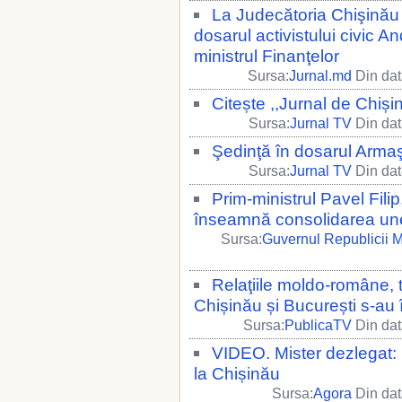
La Judecătoria Chişinău 
dosarul activistului civic 
ministrul Finanţelor
Sursa:
Jurnal.md
Din dat
Citește ,,Jurnal de Chiși
Sursa:
Jurnal TV
Din dat
Şedinţă în dosarul Arma
Sursa:
Jurnal TV
Din dat
Prim-ministrul Pavel Fili
înseamnă consolidarea unei
Sursa:
Guvernul Republicii 
Relaţiile moldo-române, 
Chișinău și București s-au 
Sursa:
PublicaTV
Din dat
VIDEO. Mister dezlegat: 
la Chișinău
Sursa:
Agora
Din dat