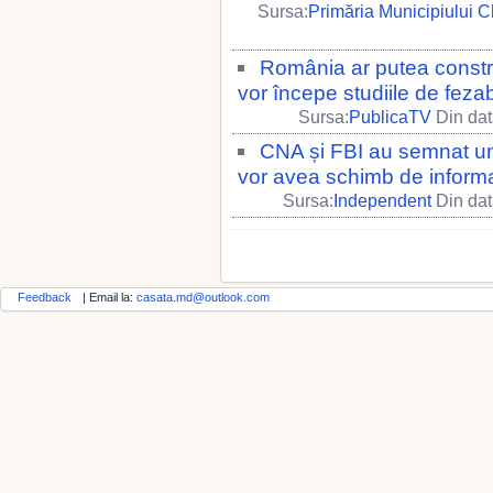
Sursa:
Primăria Municipiului C
România ar putea constr
vor începe studiile de fezabi
Sursa:
PublicaTV
Din dat
CNA și FBI au semnat un
vor avea schimb de informa
Sursa:
Independent
Din dat
Feedback
| Email la:
casata.md@outlook.com