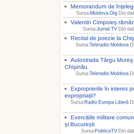
Memorandum de înţelege
Sursa:
Moldova.Org
Din dat
Valentin Cimpoieş rămân
Sursa:
Jurnal TV
Din dat
Recital de poezie la Chi
Sursa:
Teleradio Moldova
Di
Autostrada Târgu Mureş -
Chişinău
Sursa:
Teleradio Moldova
Di
Exproprierile în interes 
expropriații?
Sursa:
Radio Europa Liberă
Di
Exercițiile militare comu
și București
Sursa:
PublicaTV
Din dat