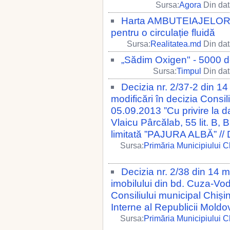
Sursa:
Agora
Din dat
Harta AMBUTEIAJELOR din
pentru o circulație fluidă
Sursa:
Realitatea.md
Din dat
„Sădim Oxigen" - 5000 de 
Sursa:
Timpul
Din dat
Decizia nr. 2/37-2 din 1
modificări în decizia Consil
05.09.2013 ”Cu privire la da
Vlaicu Pârcălab, 55 lit. B, 
limitată ”PAJURA ALBĂ” //
Sursa:
Primăria Municipiului C
Decizia nr. 2/38 din 14 m
imobilului din bd. Cuza-Vod
Consiliului municipal Chișin
Interne al Republicii Moldo
Sursa:
Primăria Municipiului C