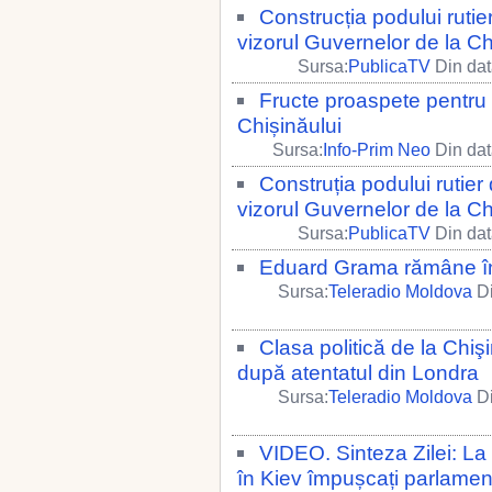
Construcția podului rutie
vizorul Guvernelor de la Ch
Sursa:
PublicaTV
Din dat
Fructe proaspete pentru co
Chișinăului
Sursa:
Info-Prim Neo
Din dat
Construția podului rutier
vizorul Guvernelor de la Ch
Sursa:
PublicaTV
Din dat
Eduard Grama rămâne în 
Sursa:
Teleradio Moldova
Di
Clasa politică de la Chi
după atentatul din Londra
Sursa:
Teleradio Moldova
Di
VIDEO. Sinteza Zilei: La
în Kiev împușcați parlamen