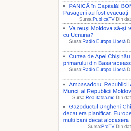
PANICĂ în Capitală! BOMB
Pasagerii au fost evacuaţi
Sursa:
PublicaTV
Din dat
Va reuși Moldova să-și re
cu Ucraina?
Sursa:
Radio Europa Liberă
Di
Curtea de Apel Chișinău a
primarului din Basarabeas
Sursa:
Radio Europa Liberă
Di
Ambasadorul Republicii A
Muncii al Republicii Moldov
Sursa:
Realitatea.md
Din dat
Gazoductul Ungheni-Chis
decat era planificat. Europ
multi bani decat alocasera 
Sursa:
ProTV
Din dat