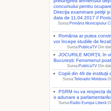
prelungirea termenului dep
concursului pentru ocuparea
Direcţia examinare petiţii şi
data de 11.04.2017 // Post
Sursa:
Primăria Municipiului C
România ar putea constr
vor începe studiile de fezabil
Sursa:
PublicaTV
Din dat
JOCURILE MORŢII, în viz
București: Fenomenul poat
Sursa:
PublicaTV
Din dat
Copiii din 49 de instituţii
Sursa:
Teleradio Moldova
Di
PSRM nu va respecta dec
o adunare a parlamentarilor
Sursa:
Radio Europa Liberă
Di