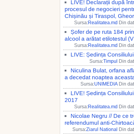
LIVE! Declarații după într
procesul de negocieri pent
Chișinău și Tiraspol, Gheorg
Sursa:
Realitatea.md
Din dat
Șofer de pe ruta 184 pri
alcool a arătat etilotestul 
Sursa:
Realitatea.md
Din dat
LIVE: Ședința Consiliulu
Sursa:
Timpul
Din dat
Niculina Bulat, orfana afla
a decedat noaptea aceasta 
Sursa:
UNIMEDIA
Din dat
LIVE! Ședința Consiliulu
2017
Sursa:
Realitatea.md
Din dat
Nicolae Negru // De ce t
referendumul anti-Chirtoac
Sursa:
Ziarul National
Din dat