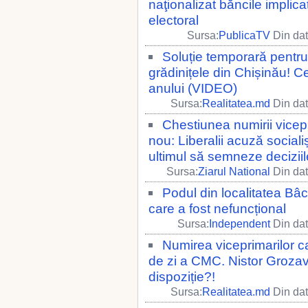
naţionalizat băncile implica
electoral
Sursa:
PublicaTV
Din dat
Soluție temporară pentru p
grădinițele din Chișinău! C
anului (VIDEO)
Sursa:
Realitatea.md
Din dat
Chestiunea numirii vice
nou: Liberalii acuză socialiș
ultimul să semneze decizii
Sursa:
Ziarul National
Din dat
Podul din localitatea Bâc
care a fost nefuncțional
Sursa:
Independent
Din dat
Numirea viceprimarilor ca
de zi a CMC. Nistor Grozavu 
dispoziție?!
Sursa:
Realitatea.md
Din dat