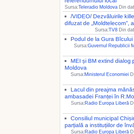
referendumului local
Sursa:
Teleradio Moldova
Din dat
/VIDEO/ Dezvăluirile kill
difuzat de „Moldtelecom”, a 
Sursa:
TV8
Din dat
Podul de la Gura Bîcului 
Sursa:
Guvernul Republicii 
MEI și BM extind dialog p
Moldova
Sursa:
Ministerul Economiei
Di
Lacul din preajma mănăsti
ambasadei Franței în R.M
Sursa:
Radio Europa Liberă
Di
Consiliul municipal Chiș
parțială a instituțiilor de 
Sursa:
Radio Europa Liberă
Di