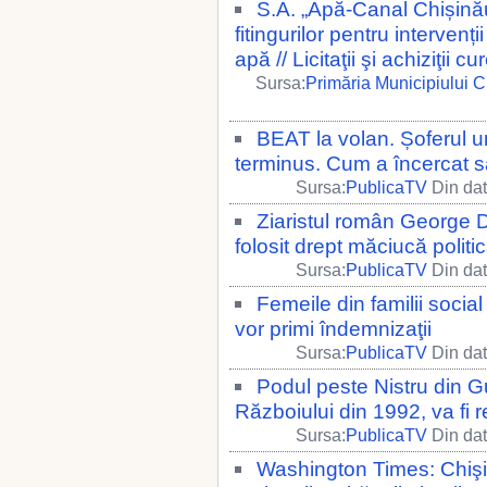
S.A. „Apă-Canal Chișină
fitingurilor pentru interven
apă // Licitaţii şi achiziţii cu
Sursa:
Primăria Municipiului 
BEAT la volan. Șoferul u
terminus. Cum a încercat 
Sursa:
PublicaTV
Din dat
Ziaristul român George Da
folosit drept măciucă politi
Sursa:
PublicaTV
Din dat
Femeile din familii social
vor primi îndemnizaţii
Sursa:
PublicaTV
Din dat
Podul peste Nistru din Gu
Războiului din 1992, va fi re
Sursa:
PublicaTV
Din dat
Washington Times: Chişin