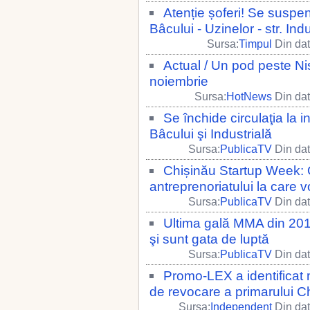
Atenție șoferi! Se suspend
Bâcului - Uzinelor - str. Indu
Sursa:
Timpul
Din dat
Actual / Un pod peste Nist
noiembrie
Sursa:
HotNews
Din dat
Se închide circulaţia la i
Bâcului şi Industrială
Sursa:
PublicaTV
Din dat
Chișinău Startup Week:
antreprenoriatului la care 
Sursa:
PublicaTV
Din dat
Ultima gală MMA din 2017.
şi sunt gata de luptă
Sursa:
PublicaTV
Din dat
Promo-LEX a identificat 
de revocare a primarului C
Sursa:
Independent
Din dat