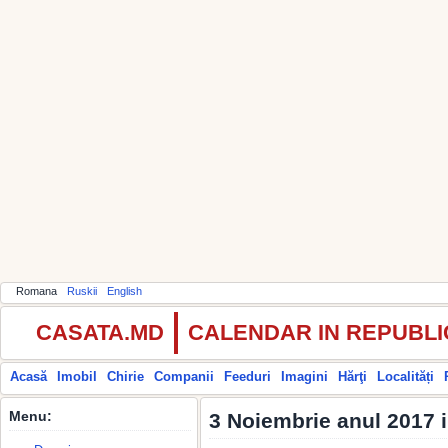
Romana
Ruskii
English
CASATA.MD
CALENDAR IN REPUBL
Acasă
Imobil
Chirie
Companii
Feeduri
Imagini
Hărţi
Localități
Menu:
3 Noiembrie anul 2017 