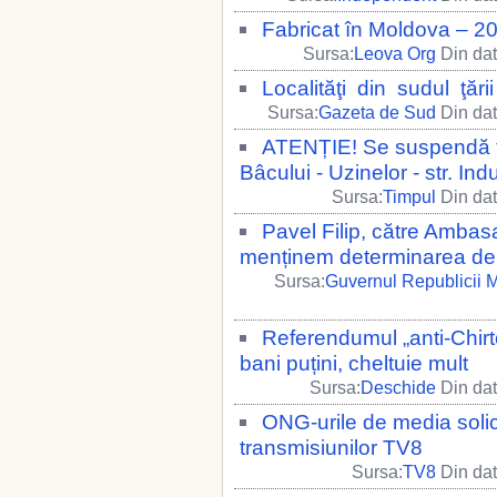
Fabricat în Moldova – 2
Sursa:
Leova Org
Din dat
Localităţi din sudul ţăr
Sursa:
Gazeta de Sud
Din dat
ATENȚIE! Se suspendă traf
Bâcului - Uzinelor - str. Indu
Sursa:
Timpul
Din dat
Pavel Filip, către Ambasa
menținem determinarea de a
Sursa:
Guvernul Republicii 
Referendumul „anti-Chir
bani puțini, cheltuie mult
Sursa:
Deschide
Din dat
ONG-urile de media solic
transmisiunilor TV8
Sursa:
TV8
Din dat