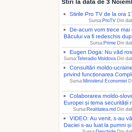
Stiri la data de 3 Noiem
Stirile Pro TV de la ora
Sursa:
ProTV
Din dat
De-acum vom trece mai u
Bâcului va fi redeschis du
Sursa:
Prime
Din dat
Eugen Doga: Nu văd rost
Sursa:
Teleradio Moldova
Din dat
Consultări moldo-ucrainen
privind funcționarea Compl
Sursa:
Ministerul Economiei
Di
Colaborarea moldo-slove
Europei și tema securității r
Sursa:
Realitatea.md
Din dat
VIDEO: Au venit, s-au văz
Daciei s-au luat la pumni și
Sursa:
Deschide
Din dat