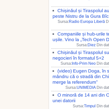
Chișinăul și Tiraspolul 
peste Nistru de la Gura Bîc
Sursa:
Radio Europa Liberă
Di
Companiile și hub-urile 
ușile. Vino la „Tech Open 
Sursa:
Diez
Din dat
Chișinăul și Tiraspolul 
negocieri în formatul 5+2
Sursa:
Info-Prim Neo
Din dat
(video) Eugen Doga, în sp
mândru că o stradă din Chi
merge la referendum”
Sursa:
UNIMEDIA
Din dat
O minoră de 14 ani din 
unei datorii
Sursa:
Timpul
Din dat