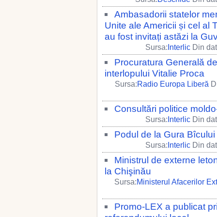
Ambasadorii statelor mem
Unite ale Americii și cel al
au fost invitați astăzi la Gu
Sursa:
Interlic
Din dat
Procuratura Generală de l
interlopului Vitalie Proca
Sursa:
Radio Europa Liberă
Di
Consultări politice mold
Sursa:
Interlic
Din dat
Podul de la Gura Bîcului 
Sursa:
Interlic
Din dat
Ministrul de externe leto
la Chişinău
Sursa:
Ministerul Afacerilor Ex
Promo-LEX a publicat pri