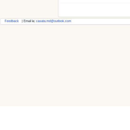
Feedback
| Email la:
casata.md@outlook.com