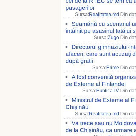
cei de la RTEC se tem ca ae
pasagerilor
Sursa:
Realitatea.md
Din dat
Seamănă cu scenariul unui
întâlnit pe asasinul tatălui
Sursa:
Zugo
Din dat
Directorul gimnaziului-in
afaceri, care sunt acuzaţi d
după gratii
Sursa:
Prime
Din dat
A fost convenită organiza
de Externe al Finlandei
Sursa:
PublicaTV
Din dat
Ministrul de Externe al Fi
Chișinău
Sursa:
Realitatea.md
Din dat
Va trece sau nu Moldova 
de la Chișinău, ca urmare 