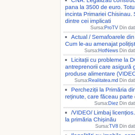
CNA: Legalizau constructi
pana la 3500 de euro. Totul 
incinta Primariei Chisinau. 
dintre cei implicati
Sursa:
ProTV
Din dat
Actual / Semafoarele din
Cum le-au amenajat polițiști
Sursa:
HotNews
Din dat
Licitații cu probleme la 
antreprenorii care asigură g
produse alimentare (VIDE
Sursa:
Realitatea.md
Din dat
Percheziții la Primăria d
reținute, care făceau parte 
Sursa:
Diez
Din dat
/VIDEO/ Limbaj licențios.
la primăria Chișinău
Sursa:
TV8
Din dat