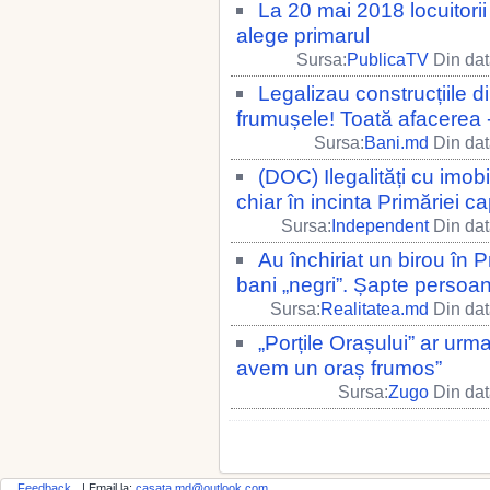
La 20 mai 2018 locuitorii
alege primarul
Sursa:
PublicaTV
Din dat
Legalizau construcțiile 
frumușele! Toată afacerea - 
Sursa:
Bani.md
Din dat
(DOC) Ilegalități cu imob
chiar în incinta Primăriei c
Sursa:
Independent
Din dat
Au închiriat un birou în 
bani „negri”. Șapte persoan
Sursa:
Realitatea.md
Din dat
„Porțile Orașului” ar urm
avem un oraș frumos”
Sursa:
Zugo
Din dat
Feedback
| Email la:
casata.md@outlook.com