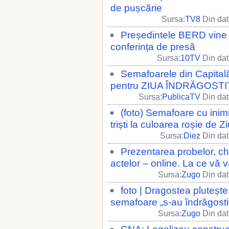
de pușcărie
Sursa:
TV8
Din dat
Președintele BERD vine 
conferința de presă
Sursa:
10TV
Din dat
Semafoarele din Capital
pentru ZIUA ÎNDRĂGOSTI
Sursa:
PublicaTV
Din dat
(foto) Semafoare cu inimi
triști la culoarea roșie de Zi
Sursa:
Diez
Din dat
Prezentarea probelor, c
actelor – online. La ce vă 
Sursa:
Zugo
Din dat
foto | Dragostea plutește
semafoare „s-au îndrăgostit”
Sursa:
Zugo
Din dat