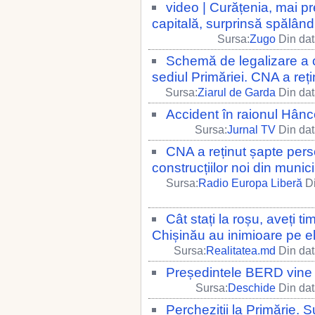
video | Curățenia, mai p
capitală, surprinsă spălând
Sursa:
Zugo
Din dat
Schemă de legalizare a co
sediul Primăriei. CNA a reț
Sursa:
Ziarul de Garda
Din dat
Accident în raionul Hânc
Sursa:
Jurnal TV
Din dat
CNA a reținut șapte pers
construcțiilor noi din munic
Sursa:
Radio Europa Liberă
Di
Cât stați la roșu, aveți 
Chișinău au inimioare pe
Sursa:
Realitatea.md
Din dat
Președintele BERD vine 
Sursa:
Deschide
Din dat
Percheziții la Primărie. S