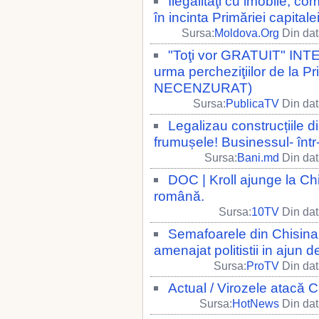
Ilegalităţi cu imobile, co
în incinta Primăriei capital
Sursa:
Moldova.Org
Din dat
"Toţi vor GRATUIT" INTE
urma percheziţiilor de la 
NECENZURAT)
Sursa:
PublicaTV
Din dat
Legalizau construcțiile 
frumușele! Businessul- într-
Sursa:
Bani.md
Din dat
DOC | Kroll ajunge la Ch
română.
Sursa:
10TV
Din dat
Semafoarele din Chisina
amenajat politistii in ajun
Sursa:
ProTV
Din dat
Actual / Virozele atacă C
Sursa:
HotNews
Din dat