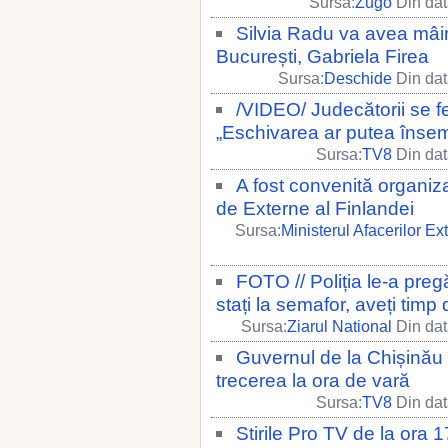
Sursa:
Zugo
Din dat
Silvia Radu va avea mâine
București, Gabriela Firea
Sursa:
Deschide
Din dat
/VIDEO/ Judecătorii se fe
„Eschivarea ar putea însem
Sursa:
TV8
Din dat
A fost convenită organiza
de Externe al Finlandei
Sursa:
Ministerul Afacerilor Ex
FOTO // Poliția le-a pregă
stați la semafor, aveți timp
Sursa:
Ziarul National
Din dat
Guvernul de la Chișinău 
trecerea la ora de vară
Sursa:
TV8
Din dat
Stirile Pro TV de la ora