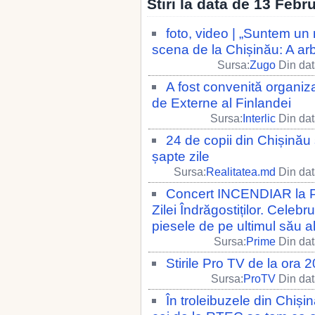
Stiri la data de 13 Febr
foto, video | „Suntem un
scena de la Chișinău: A ar
Sursa:
Zugo
Din dat
A fost convenită organiza
de Externe al Finlandei
Sursa:
Interlic
Din dat
24 de copii din Chișinău 
șapte zile
Sursa:
Realitatea.md
Din dat
Concert INCENDIAR la Pa
Zilei Îndrăgostiților. Celebr
piesele de pe ultimul său 
Sursa:
Prime
Din dat
Stirile Pro TV de la ora
Sursa:
ProTV
Din dat
În troleibuzele din Chiși