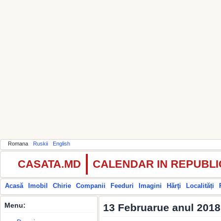
Romana
Ruskii
English
CASATA.MD
CALENDAR IN REPUBL
Acasă
Imobil
Chirie
Companii
Feeduri
Imagini
Hărţi
Localități
Menu:
13 Februarue anul 2018