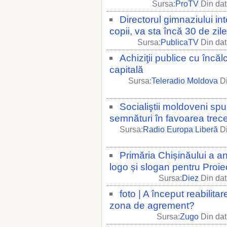
Sursa:
ProTV
Din dat
Directorul gimnaziului int
copii, va sta încă 30 de zile
Sursa:
PublicaTV
Din dat
Achiziţii publice cu încălc
capitală
Sursa:
Teleradio Moldova
Di
Socialiştii moldoveni sp
semnături în favoarea trecer
Sursa:
Radio Europa Liberă
Di
Primăria Chișinăului a a
logo și slogan pentru Proie
Sursa:
Diez
Din dat
foto | A început reabilit
zona de agrement?
Sursa:
Zugo
Din dat