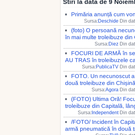
Stiri la data de 9 Noiem
Primăria anunță cum vom
Sursa:
Deschide
Din dat
(foto) O persoană necun
în mai multe troleibuze din
Sursa:
Diez
Din dat
FOCURI DE ARMĂ în sec
AU TRAS în troleibuzele ca
Sursa:
PublicaTV
Din dat
FOTO. Un necunoscut a 
două troleibuze din Chișin
Sursa:
Agora
Din dat
(FOTO) Ultima Oră! Focur
troleibuze din Capitală, lân
Sursa:
Independent
Din dat
/FOTO/ Incident în Capit
armă pneumatică în două t