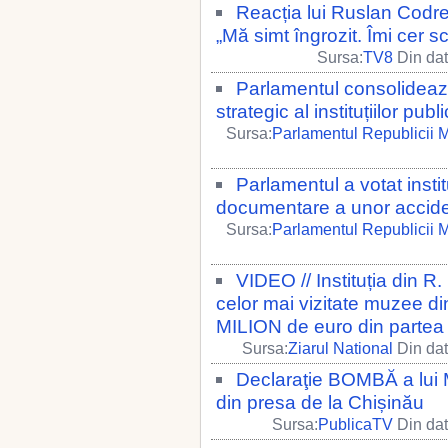
Reacția lui Ruslan Codrea
„Mă simt îngrozit. Îmi cer sc
Sursa:
TV8
Din dat
Parlamentul consolideaz
strategic al instituțiilor publ
Sursa:
Parlamentul Republicii 
Parlamentul a votat insti
documentare a unor accid
Sursa:
Parlamentul Republicii 
VIDEO // Instituția din 
celor mai vizitate muzee di
MILION de euro din partea
Sursa:
Ziarul National
Din dat
Declaraţie BOMBĂ a lui M
din presa de la Chișinău
Sursa:
PublicaTV
Din dat