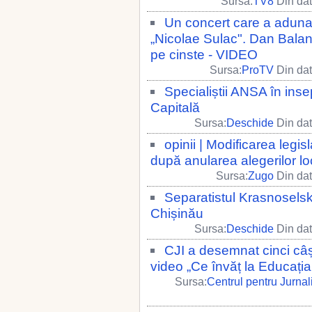
Sursa:
TV8
Din dat
Un concert care a adunat 
„Nicolae Sulac". Dan Balan
pe cinste - VIDEO
Sursa:
ProTV
Din dat
Specialiștii ANSA în ins
Capitală
Sursa:
Deschide
Din dat
opinii | Modificarea legis
după anularea alegerilor lo
Sursa:
Zugo
Din dat
Separatistul Krasnoselsk
Chișinău
Sursa:
Deschide
Din dat
CJI a desemnat cinci câșt
video „Ce învăț la Educați
Sursa:
Centrul pentru Jurna