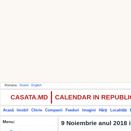
Romana
Ruskii
English
CASATA.MD
CALENDAR IN REPUBL
Acasă
Imobil
Chirie
Companii
Feeduri
Imagini
Hărţi
Localități
Menu:
9 Noiembrie anul 2018 