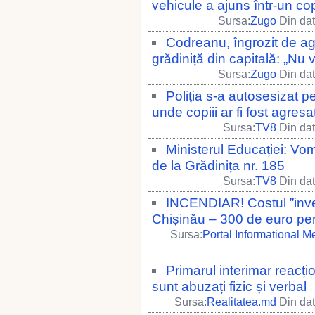
vehicule a ajuns într-un co
Sursa:
Zugo
Din dat
Codreanu, îngrozit de ag
grădiniță din capitală: „Nu 
Sursa:
Zugo
Din dat
Poliția s-a autosesizat p
unde copiii ar fi fost agresaț
Sursa:
TV8
Din dat
Ministerul Educației: Vom
de la Grădinița nr. 185
Sursa:
TV8
Din dat
INCENDIAR! Costul ”invest
Chișinău – 300 de euro pen
Sursa:
Portal Informational 
Primarul interimar reacți
sunt abuzați fizic și verbal
Sursa:
Realitatea.md
Din dat