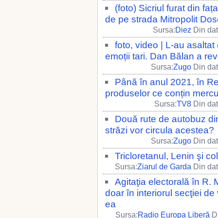
(foto) Sicriul furat din fa
de pe strada Mitropolit Dos
Sursa:
Diez
Din dat
foto, video | L-au asaltat c
emoții tari. Dan Bălan a rev
Sursa:
Zugo
Din dat
Până în anul 2021, în Rep
produselor ce conțin mercu
Sursa:
TV8
Din dat
Două rute de autobuz din 
străzi vor circula acestea?
Sursa:
Zugo
Din dat
Tricloretanul, Lenin şi co
Sursa:
Ziarul de Garda
Din dat
Agitaţia electorală în R. 
doar în interiorul secţiei d
ea
Sursa:
Radio Europa Liberă
Di