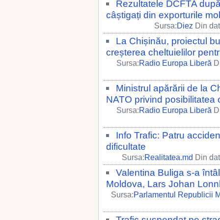
Rezultatele DCFTA după pa
câștigați din exporturile 
Sursa:
Diez
Din dat
La Chișinău, proiectul b
creșterea cheltuielilor pent
Sursa:
Radio Europa Liberă
Di
Ministrul apărării de la 
NATO privind posibilitatea o
Sursa:
Radio Europa Liberă
Di
Info Trafic: Patru accide
dificultate
Sursa:
Realitatea.md
Din dat
Valentina Buliga s-a întâ
Moldova, Lars Johan Lon
Sursa:
Parlamentul Republicii 
Trafic suspendat pe str