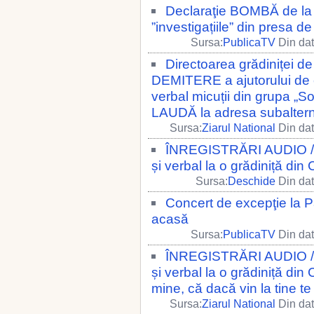
Declaraţie BOMBĂ de la 
”investigațiile” din presa d
Sursa:
PublicaTV
Din dat
Directoarea grădiniței de
DEMITERE a ajutorului de e
verbal micuții din grupa „S
LAUDĂ la adresa subaltern
Sursa:
Ziarul National
Din dat
ÎNREGISTRĂRI AUDIO // M
și verbal la o grădiniță din
Sursa:
Deschide
Din dat
Concert de excepţie la P
acasă
Sursa:
PublicaTV
Din dat
ÎNREGISTRĂRI AUDIO // M
și verbal la o grădiniță din
mine, că dacă vin la tine te
Sursa:
Ziarul National
Din dat