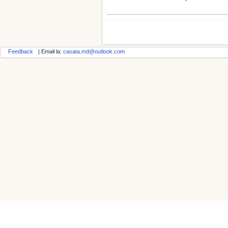
Feedback
| Email la:
casata.md@outlook.com