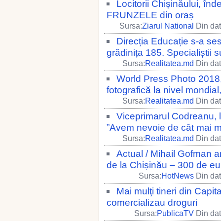
Locitorii Chișinăului, î
FRUNZELE din oraș
Sursa:
Ziarul National
Din dat
Direcția Educație s-a se
grădinița 185. Specialiștii s
Sursa:
Realitatea.md
Din dat
World Press Photo 2018,
fotografică la nivel mondi
Sursa:
Realitatea.md
Din dat
Viceprimarul Codreanu, l
”Avem nevoie de cât mai mu
Sursa:
Realitatea.md
Din dat
Actual / Mihail Gofman an
de la Chișinău – 300 de eur
Sursa:
HotNews
Din dat
Mai mulţi tineri din Capita
comercializau droguri
Sursa:
PublicaTV
Din dat