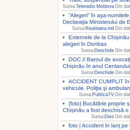
Sursa:
Teleradio Moldova
Din dat
”Alegeri” în aşa-numitele
Declaraţia Ministerului de 
Sursa:
Realitatea.md
Din dat
Externele de la Chișinău
alegeri în Donbas
Sursa:
Deschide
Din dat
DOC // Baroul de avocați d
Chișinău în anul Centarului 
Sursa:
Deschide
Din dat
ACCIDENT CUMPLIT în rai
vehicule. Poliţia şi ambulanţ
Sursa:
PublicaTV
Din dat
(foto) Bucătărie proprie 
Chișinău a fost deschisă 
Sursa:
Diez
Din dat
foto | Accident în lanț pe