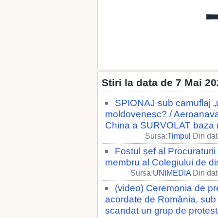
Stiri la data de 7 Mai 2
SPIONAJ sub camuflaj „um
moldovenesc? / Aeroanava 
China a SURVOLAT baza mi
Sursa:
Timpul
Din dat
Fostul șef al Procuraturi
membru al Colegiului de dis
Sursa:
UNIMEDIA
Din dat
(video) Ceremonia de pr
acordate de România, sub p
scandat un grup de protest