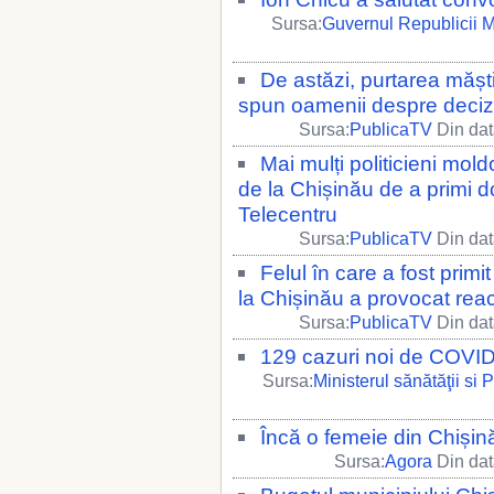
Sursa:
Guvernul Republicii 
De astăzi, purtarea măș
spun oamenii despre decizia
Sursa:
PublicaTV
Din dat
Mai mulți politicieni mold
de la Chișinău de a primi d
Telecentru
Sursa:
PublicaTV
Din dat
Felul în care a fost prim
la Chișinău a provocat reac
Sursa:
PublicaTV
Din dat
129 cazuri noi de COVID-
Sursa:
Ministerul sănătăţii si 
Încă o femeie din Chișin
Sursa:
Agora
Din dat