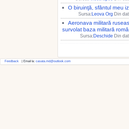
O biruinţă, sfântul meu iz
Sursa:
Leova Org
Din dat
Aeronava militară rusea
survolat baza militară ro
Sursa:
Deschide
Din dat
Feedback
| Email la:
casata.md@outlook.com