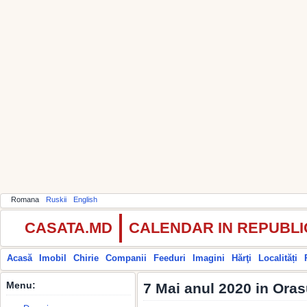
Romana
Ruskii
English
CASATA.MD
CALENDAR IN REPUBL
Acasă
Imobil
Chirie
Companii
Feeduri
Imagini
Hărţi
Localități
Menu:
7 Mai anul 2020 in Oras