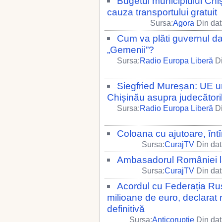
Bugetul municipiului Chiș
cauza transportului gratuit
Sursa:
Agora
Din dat
Cum va plăti guvernul da
„Gemenii”?
Sursa:
Radio Europa Liberă
Di
Siegfried Mureșan: UE ur
Chișinău asupra judecătoril
Sursa:
Radio Europa Liberă
Di
Coloana cu ajutoare, întî
Sursa:
CurajTV
Din dat
Ambasadorul României la 
Sursa:
CurajTV
Din dat
Acordul cu Federația Ru
milioane de euro, declarat
definitivă
Sursa:
Anticoruptie
Din dat