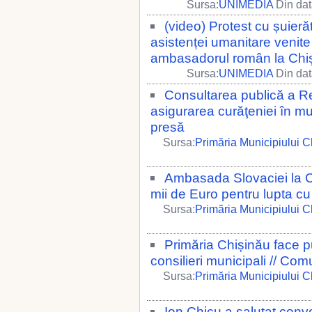
Sursa:
UNIMEDIA
Din dat
(video) Protest cu șuier
asistenței umanitare venite
ambasadorul român la Chi
Sursa:
UNIMEDIA
Din dat
Consultarea publică a Re
asigurarea curăţeniei în m
presă
Sursa:
Primăria Municipiului C
Ambasada Slovaciei la Ch
mii de Euro pentru lupta 
Sursa:
Primăria Municipiului C
Primăria Chișinău face p
consilieri municipali // Co
Sursa:
Primăria Municipiului C
Ion Chicu a salutat conv