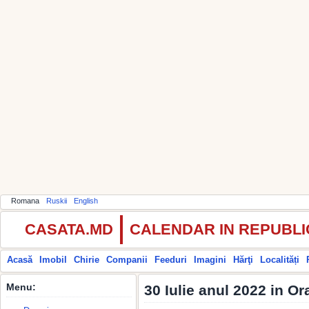
Romana
Ruskii
English
CASATA.MD
CALENDAR IN REPUBL
Acasă
Imobil
Chirie
Companii
Feeduri
Imagini
Hărţi
Localități
Menu:
30 Iulie anul 2022 in O