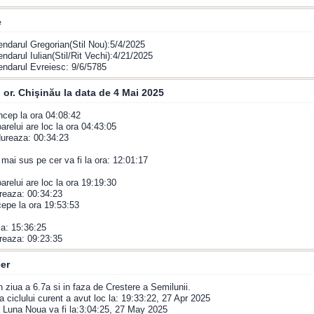
e
endarul Gregorian(Stil Nou):5/4/2025
endarul Iulian(Stil/Rit Vechi):4/21/2025
endarul Evreiesc: 9/6/5785
 or. Chişinău la data de 4 Mai 2025
incep la ora 04:08:42
arelui are loc la ora 04:43:05
 dureaza: 00:34:23
 mai sus pe cer va fi la ora: 12:01:17
oarelui are loc la ora 19:19:30
reaza: 00:34:23
epe la ora 19:53:53
a: 15:36:25
reaza: 09:23:35
er
n ziua a 6.7a si in faza de Crestere a Semilunii.
 ciclului curent a avut loc la: 19:33:22, 27 Apr 2025
 Luna Noua va fi la:3:04:25, 27 May 2025