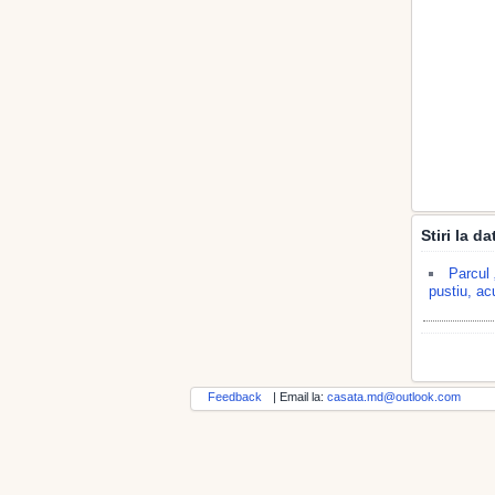
Stiri la d
Parcul 
pustiu, ac
Feedback
| Email la:
casata.md@outlook.com