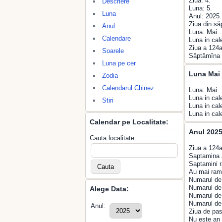
Ziua: 4.
Descriere
Luna: 5.
Luna
Anul: 2025.
Ziua din s
Anul
Luna: Mai.
Calendare
Luna in cal
Ziua a 124a
Soarele
Săptămîna 
Luna pe cer
Luna Mai 
Zodia
Calendarul Chinez
Luna: Mai
Luna in cal
Stiri
Luna in cal
Luna in cal
Calendar pe Localitate:
Anul 2025
Cauta localitate.
Ziua a 124a
Saptamina 
Saptamini r
Au mai rama
Numarul de 
Numarul de 
Alege Data:
Numarul de 
Numarul de 
Anul:
Ziua de pas
Nu este an 