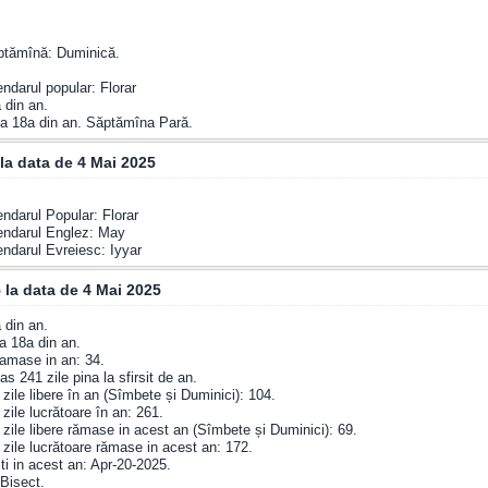
ăptămînă: Duminică.
endarul popular: Florar
 din an.
a 18a din an. Săptămîna Pară.
la data de 4 Mai 2025
endarul Popular: Florar
endarul Englez: May
endarul Evreiesc: Iyyar
 la data de 4 Mai 2025
 din an.
a 18a din an.
amase in an: 34.
s 241 zile pina la sfirsit de an.
zile libere în an (Sîmbete și Duminici): 104.
zile lucrătoare în an: 261.
zile libere rămase in acest an (Sîmbete și Duminici): 69.
zile lucrătoare rămase in acest an: 172.
ti in acest an: Apr-20-2025.
Bisect.