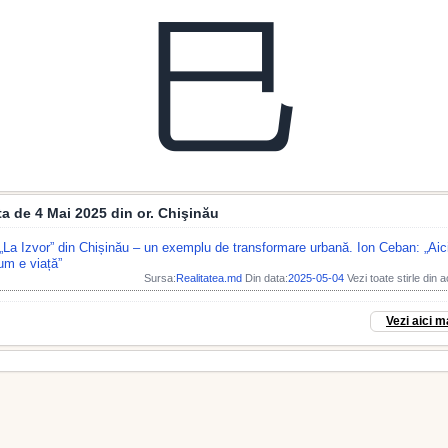
巳
ata de 4 Mai 2025 din or. Chişinău
„La Izvor” din Chișinău – un exemplu de transformare urbană. Ion Ceban: „Aic
um e viață”
Sursa:
Realitatea.md
Din data:
2025-05-04
Vezi toate stirle din 
Vezi aici m