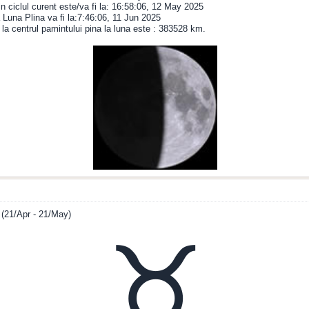
in ciclul curent este/va fi la: 16:58:06, 12 May 2025
Luna Plina va fi la:7:46:06, 11 Jun 2025
 la centrul pamintului pina la luna este : 383528 km.
 (21/Apr - 21/May)
♉