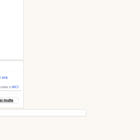
i era
aceata zi
AICI.
ai multe