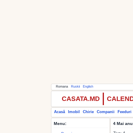
Romana
Ruskii
English
CASATA.MD
CALEND
Acasă
Imobil
Chirie
Companii
Feeduri
Menu:
4 Mai anu