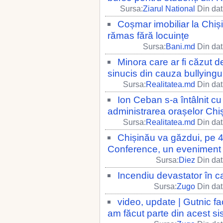
Sursa:
Ziarul National
Din dat
Coșmar imobiliar la Chiș
rămas fără locuințe
Sursa:
Bani.md
Din dat
Minora care ar fi căzut de
sinucis din cauza bullyingu
Sursa:
Realitatea.md
Din dat
Ion Ceban s-a întâlnit cu
administrarea orașelor Chi
Sursa:
Realitatea.md
Din dat
Chișinău va găzdui, pe 
Conference, un eveniment de 
Sursa:
Diez
Din dat
Incendiu devastator în cap
Sursa:
Zugo
Din dat
video, update | Gutnic f
am făcut parte din acest si