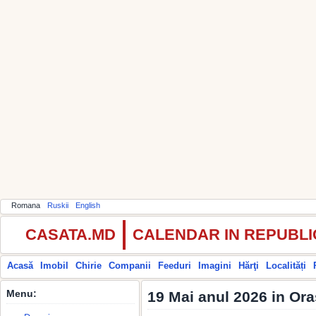
Romana
Ruskii
English
CASATA.MD
CALENDAR IN REPUBL
Acasă
Imobil
Chirie
Companii
Feeduri
Imagini
Hărţi
Localități
Menu:
19 Mai anul 2026 in Or