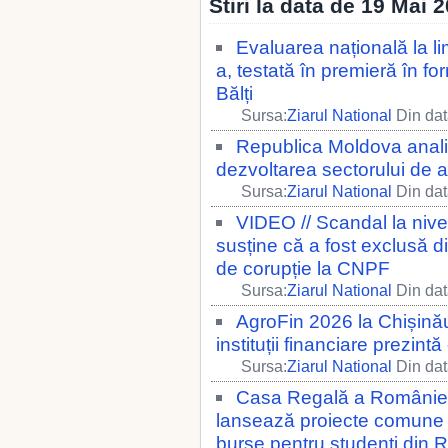
Stiri la data de 19 Mai 
Evaluarea națională la l
a, testată în premieră în fo
Bălți
Sursa:
Ziarul National
Din dat
Republica Moldova anal
dezvoltarea sectorului de a
Sursa:
Ziarul National
Din dat
VIDEO // Scandal la nive
susține că a fost exclusă 
de corupție la CNPF
Sursa:
Ziarul National
Din dat
AgroFin 2026 la Chișinău
instituții financiare prezintă
Sursa:
Ziarul National
Din dat
Casa Regală a României ș
lansează proiecte comune 
burse pentru studenți din