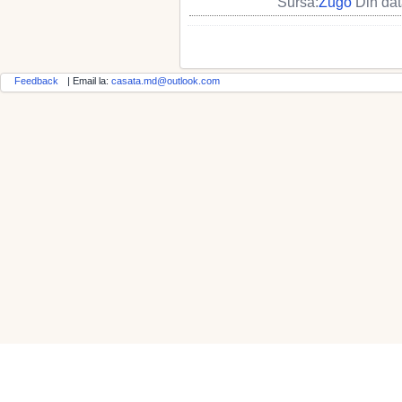
Sursa:
Zugo
Din dat
Feedback
| Email la:
casata.md@outlook.com