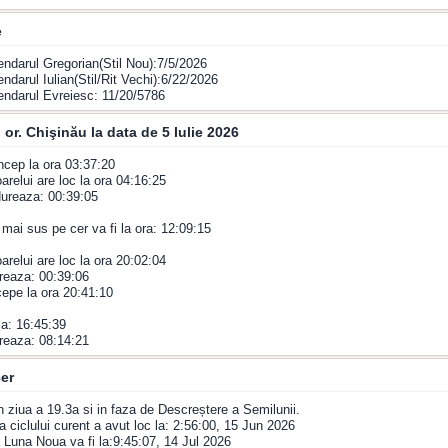
e
endarul Gregorian(Stil Nou):7/5/2026
endarul Iulian(Stil/Rit Vechi):6/22/2026
endarul Evreiesc: 11/20/5786
 or. Chişinău la data de 5 Iulie 2026
incep la ora 03:37:20
arelui are loc la ora 04:16:25
 dureaza: 00:39:05
 mai sus pe cer va fi la ora: 12:09:15
oarelui are loc la ora 20:02:04
reaza: 00:39:06
epe la ora 20:41:10
a: 16:45:39
reaza: 08:14:21
er
n ziua a 19.3a si in faza de Descreștere a Semilunii.
 ciclului curent a avut loc la: 2:56:00, 15 Jun 2026
Luna Noua va fi la:9:45:07, 14 Jul 2026