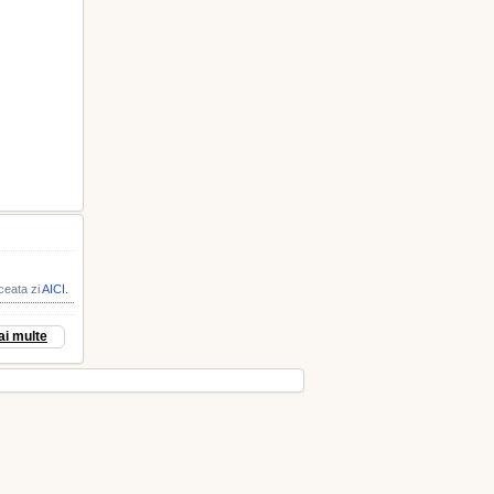
aceata zi
AICI.
ai multe