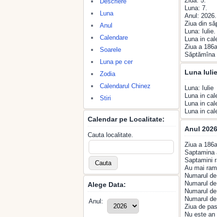
Ziua: 5.
Descriere
Luna: 7.
Luna
Anul: 2026.
Ziua din s
Anul
Luna: Iulie.
Calendare
Luna in cal
Ziua a 186a
Soarele
Săptămîna 
Luna pe cer
Luna Iulie
Zodia
Calendarul Chinez
Luna: Iulie
Luna in cal
Stiri
Luna in cal
Luna in ca
Calendar pe Localitate:
Anul 2026 
Cauta localitate.
Ziua a 186a
Saptamina 
Saptamini r
Au mai rama
Numarul de 
Numarul de 
Alege Data:
Numarul de 
Numarul de 
Anul:
Ziua de pas
Nu este an 