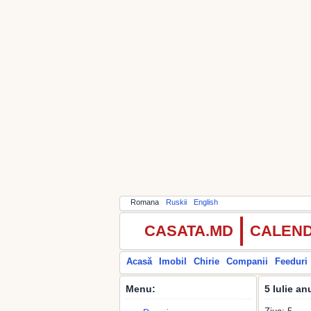
Romana
Ruskii
English
CASATA.MD
CALEND
Acasă
Imobil
Chirie
Companii
Feeduri
Menu:
5 Iulie a