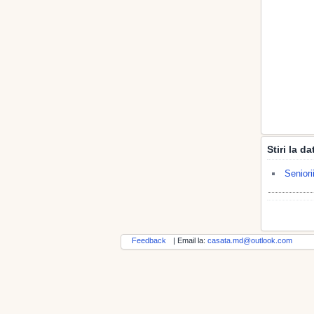
Stiri la d
Seniori
Feedback
| Email la:
casata.md@outlook.com