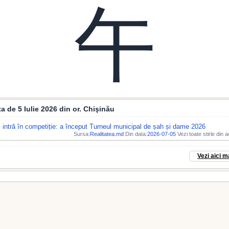
午
ata de 5 Iulie 2026 din or. Chişinău
i intră în competiție: a început Turneul municipal de șah și dame 2026
Sursa:
Realitatea.md
Din data:
2026-07-05
Vezi toate stirle din 
Vezi aici m