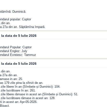
ăptămînă: Duminică.
endarul popular: Cuptor
 din an.
a 27a din an. Săptămîna Impară.
 la data de 5 Iulie 2026
endarul Popular: Cuptor
endarul Englez: July
lendarul Evreiesc: Tammuz
la data de 5 Iulie 2026
 din an.
a 27a din an.
amase in an: 25.
s 179 zile pina la sfirsit de an.
zile libere în an (Sîmbete și Duminici): 104.
zile lucrătoare în an: 261.
zile libere rămase in acest an (Sîmbete și Duminici): 51.
zile lucrătoare rămase in acest an: 128.
ti in acest an: Apr-05-2026.
Bisect.