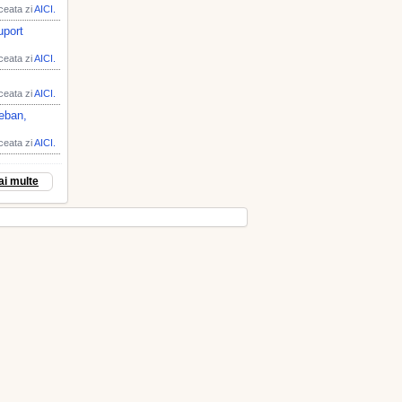
aceata zi
AICI.
uport
aceata zi
AICI.
aceata zi
AICI.
Ceban,
aceata zi
AICI.
ai multe