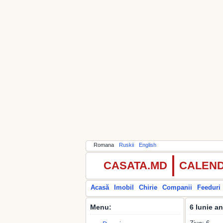
Romana
Ruskii
English
CASATA.MD
CALEND
Acasă
Imobil
Chirie
Companii
Feeduri
Menu:
6 Iunie a