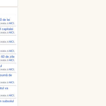
0 de lei
aceata zi
AICI.
 capitalei
aceata zi
AICI.
aceata zi
AICI.
aceata zi
AICI.
u 60 de zile
aceata zi
AICI.
ul
aceata zi
AICI.
n sumă de
aceata zi
AICI.
tul va
aceata zi
AICI.
în subsolul