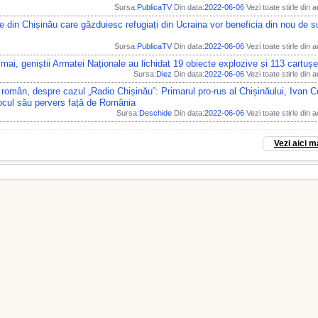
Sursa:
PublicaTV
Din data:
2022-06-06
Vezi toate stirle din 
le din Chișinău care găzduiesc refugiați din Ucraina vor beneficia din nou de s
Sursa:
PublicaTV
Din data:
2022-06-06
Vezi toate stirle din 
 mai, geniștii Armatei Naționale au lichidat 19 obiecte explozive și 113 cartușe
Sursa:
Diez
Din data:
2022-06-06
Vezi toate stirle din 
 român, despre cazul „Radio Chișinău”: Primarul pro-rus al Chișinăului, Ivan 
ocul său pervers față de România
Sursa:
Deschide
Din data:
2022-06-06
Vezi toate stirle din 
Vezi aici m