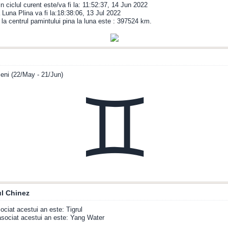
n ciclul curent este/va fi la: 11:52:37, 14 Jun 2022
Luna Plina va fi la:18:38:06, 13 Jul 2022
 la centrul pamintului pina la luna este : 397524 km.
eni (22/May - 21/Jun)
♊
l Chinez
ociat acestui an este: Tigrul
sociat acestui an este: Yang Water