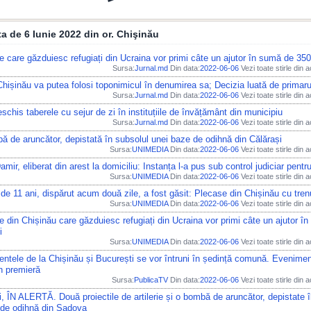
ata de 6 Iunie 2022 din or. Chişinău
le care găzduiesc refugiați din Ucraina vor primi câte un ajutor în sumă de 350
Sursa:
Jurnal.md
Din data:
2022-06-06
Vezi toate stirle din 
hișinău va putea folosi toponimicul în denumirea sa; Decizia luată de primarul
Sursa:
Jurnal.md
Din data:
2022-06-06
Vezi toate stirle din 
schis taberele cu sejur de zi în instituțiile de învățământ din municipiu
Sursa:
Jurnal.md
Din data:
2022-06-06
Vezi toate stirle din 
 de aruncător, depistată în subsolul unei baze de odihnă din Călărași
Sursa:
UNIMEDIA
Din data:
2022-06-06
Vezi toate stirle din 
amir, eliberat din arest la domiciliu: Instanța l-a pus sub control judiciar pentr
Sursa:
UNIMEDIA
Din data:
2022-06-06
Vezi toate stirle din 
 de 11 ani, dispărut acum două zile, a fost găsit: Plecase din Chișinău cu tren
Sursa:
UNIMEDIA
Din data:
2022-06-06
Vezi toate stirle din 
le din Chișinău care găzduiesc refugiați din Ucraina vor primi câte un ajutor î
i
Sursa:
UNIMEDIA
Din data:
2022-06-06
Vezi toate stirle din 
ntele de la Chișinău și București se vor întruni în ședință comună. Evenimen
n premieră
Sursa:
PublicaTV
Din data:
2022-06-06
Vezi toate stirle din 
i, ÎN ALERTĂ. Două proiectile de artilerie și o bombă de aruncător, depistate 
 de odihnă din Sadova