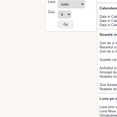
Luna:
Calendar
Ziua:
Data in Cal
Data in Cal
Data in Cal
Soarele in
Zorii de zi 
Rasaritul so
Zorii de zi
Soarele cel
Asfintitul s
Amurgul du
Noatpea inc
Ziua dureaz
Noaptea du
Luna pe c
Luna este i
Luna Noua a
Urmatoarea 