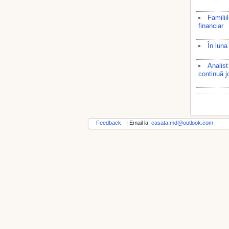
Familii
financiar
În luna
Analist
continuă j
Feedback
| Email la:
casata.md@outlook.com