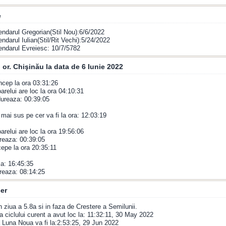
e
endarul Gregorian(Stil Nou):6/6/2022
endarul Iulian(Stil/Rit Vechi):5/24/2022
endarul Evreiesc: 10/7/5782
 or. Chişinău la data de 6 Iunie 2022
incep la ora 03:31:26
arelui are loc la ora 04:10:31
 dureaza: 00:39:05
 mai sus pe cer va fi la ora: 12:03:19
oarelui are loc la ora 19:56:06
reaza: 00:39:05
epe la ora 20:35:11
a: 16:45:35
reaza: 08:14:25
er
n ziua a 5.8a si in faza de Crestere a Semilunii.
 ciclului curent a avut loc la: 11:32:11, 30 May 2022
Luna Noua va fi la:2:53:25, 29 Jun 2022