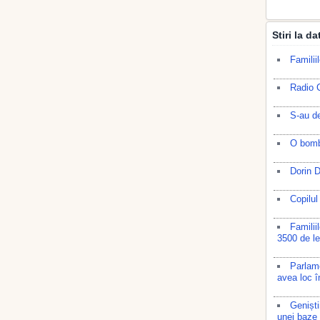
Stiri la d
Familii
Radio C
S-au de
O bombă
Dorin D
Copilul
Familii
3500 de le
Parlame
avea loc î
Geniști
unei baze