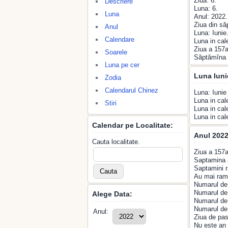
Ziua: 6.
Descriere
Luna: 6.
Luna
Anul: 2022.
Ziua din să
Anul
Luna: Iunie
Calendare
Luna in cal
Ziua a 157a
Soarele
Săptămîna 
Luna pe cer
Luna Iuni
Zodia
Calendarul Chinez
Luna: Iunie
Luna in cal
Stiri
Luna in cal
Luna in cal
Calendar pe Localitate:
Anul 2022
Cauta localitate.
Ziua a 157a
Saptamina 
Saptamini r
Au mai rama
Numarul de 
Numarul de 
Alege Data:
Numarul de 
Numarul de 
Anul:
Ziua de pas
Nu este an 