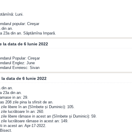
ptămînă: Luni.
.
endarul popular: Cireşar
 din an.
a 23a din an. Săptămîna Impară.
e la data de 6 Iunie 2022
endarul Popular: Cireşar
endarul Englez: June
endarul Evreiesc: Sivan
 la data de 6 Iunie 2022
 din an.
a 23a din an.
amase in an: 29.
s 208 zile pina la sfirsit de an.
zile libere în an (Sîmbete și Duminici): 105.
zile lucrătoare în an: 260.
zile libere rămase in acest an (Sîmbete și Duminici): 59.
zile lucrătoare rămase in acest an: 149.
ti in acest an: Apr-17-2022.
Bisect.